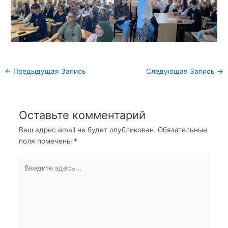
Навигация
←
Предыдущая Запись
Следующая Запись
→
по
записям
Оставьте комментарий
Ваш адрес email не будет опубликован.
Обязательные
поля помечены
*
Введите
здесь...