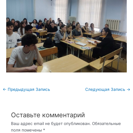
Навигация
←
Предыдущая Запись
Следующая Запись
→
по
записям
Оставьте комментарий
Ваш адрес email не будет опубликован.
Обязательные
поля помечены
*