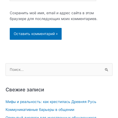
Сохранить моё имя, email и адрес сайта в этом
браузере для последующих моих комментариев.
П
о
и
с
Свежие записи
к
Мифы и реальность: как крестилась Древняя Русь
:
Коммуникативные барьеры в общении
Открытый диалоги для иностранных обучающихся